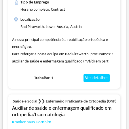
Tipo de Emprego
Horário completo, Contract
Localização
Bad Pirawarth, Lower Austria, Austria
A nossa principal competência é a reabilitação ortopédica e
neurológica.
Para reforçar a nossa equipa em Bad Pirawarth, procuramos: 1
auxiliar de saúde e enfermagem qualificado (m/f/d) em part-
time/full-time
O que o espera
Ver detalhes
Trabalho:
1
* Tempo para os seus pacientes e para as suas tarefas
* Carreira de especialista ou especialista
* uma atividade variada
Saúde e Social ❯❯ Enfermeiro Praticante de Ortopedia (ONP)
* Equipas de apoio mútuo
Auxiliar de saúde e enfermagem qualificado em
* Colega para a matrícula escolar
ortopedia/traumatologia
* líderes conscientes
Krankenhaus Dornbirn
* documentação digital dos cuidados