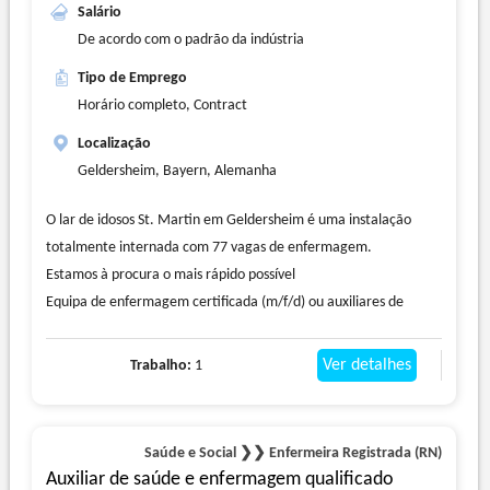
Pflegefachkräften aufstocken. Sollten Sie Interesse an einer
Salário
Requisitos do trabalho
vielseitigen Arbeit als Pflegefachkraft haben, könnte dieses
De acordo com o padrão da indústria
Competências
Angebot genau das Richtige sein.
Tipo de Emprego
Doenças renais, cuidados de enfermagem especializados
Wir wünschen uns:
Horário completo, Contract
•Engagement, Flexibilität und Zuverlässigkeit
•Bereitschaft zum Schichtdienst
Localização
•Bereitschaft zur Weiterentwicklung
Geldersheim, Bayern, Alemanha
Sie erhalten:
O lar de idosos St. Martin em Geldersheim é uma instalação
•einen unbefristeten Arbeitsvertrag
totalmente internada com 77 vagas de enfermagem.
•eine überdurchschnittliche Bezahlung mit Pauschalen
Estamos à procura o mais rápido possível
•eine Stellenbeschreibung
Equipa de enfermagem certificada (m/f/d) ou auxiliares de
•flexible Arbeitszeiten
enfermagem (m/f/d)
•ortsnahes arbeiten
tempo integral ou parcial
•innerbetriebliche Fortbildungen
Ver detalhes
Trabalho:
1
Não tem esse treino? Temos também o prazer de oferecer
•Möglichkeiten zur externen Fort- und Weiterbildung (bei
reciclagem!
Bedarf auf Wunsch auch eine Berufsausbildung / Umschulung in
O seu campo de atividade inclui:
der Pflege möglich)
Saúde e Social ❯❯ Enfermeira Registrada (RN)
- Activar os cuidados básicos e de tratamento de acordo com os
Fachkräfte aus dem Ausland sind bei uns willkommen
Auxiliar de saúde e enfermagem qualificado