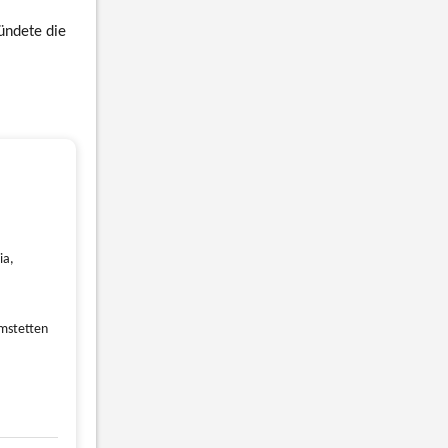
ündete die
ia,
mstetten