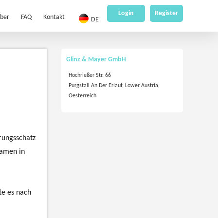
Login
Register
eber
FAQ
Kontakt
DE
Glinz & Mayer GmbH
Hochrießer Str. 66
Purgstall An Der Erlauf, Lower Austria,
Oesterreich
hrungsschatz
Namen in
te es nach