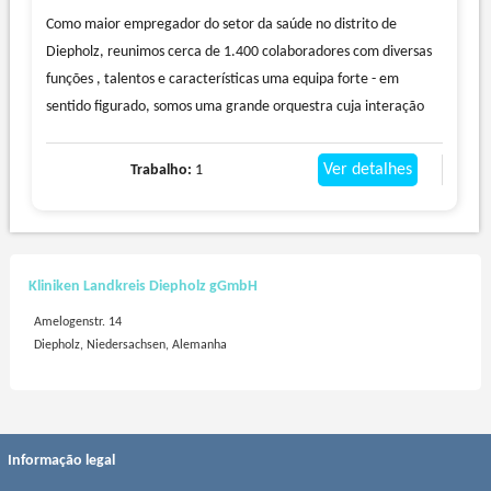
Como maior empregador do setor da saúde no distrito de
Diepholz, reunimos cerca de 1.400 colaboradores com diversas
funções , talentos e características uma equipa forte - em
sentido figurado, somos uma grande orquestra cuja interação
faz com que cada um de nós faça parte dela.
Auxiliar de saúde e enfermagem / auxiliar de anestesia /
Ver detalhes
Trabalho:
1
especialista em cuidados intensivos e cuidados anestésicos
(m/f/d)
O mais breve possível | Tempo integral ou parcial | Clínica
Diepholz
Kliniken Landkreis Diepholz gGmbH
As suas tarefas:
Amelogenstr. 14
- Prepara a anestesia geral e a anestesia regional antes e depois.
Diepholz, Niedersachsen, Alemanha
- Cuida dos doentes antes, durante e depois da anestesia.
- Na unidade de monitorização inicia a monitorização e terapia
da dor dos doentes.
- Participa em serviços de plantão e standby.
Informação legal
A nossa oferta:
- Feriado coletivo segundo TVöD-K (30 dias, 5 dias por semana)